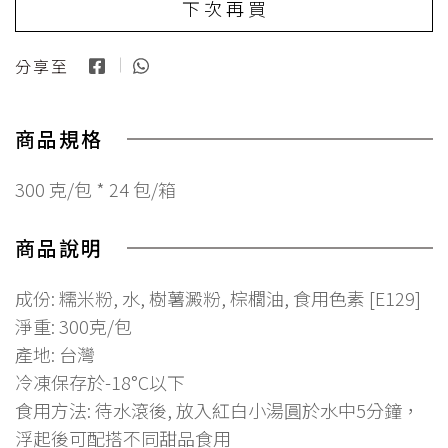
下 次 再 買
分享至
商品規格
300 克/包 * 24 包/箱
商品說明
成份: 糯米粉, 水, 樹薯澱粉, 棕櫚油, 食用色素 [E129]
淨重: 300克/包
產地: 台灣
冷凍保存於-18°C以下
食用方法: 待水滾後, 放入紅白小湯圓於水中5分鐘，
浮起後可配搭不同甜品食用