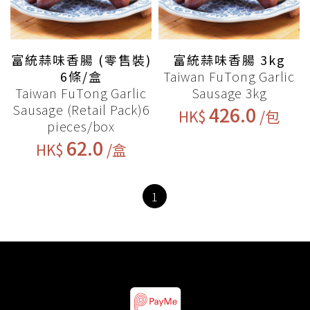
富統蒜味香腸 (零售裝)
富統蒜味香腸 3kg
6條/盒
Taiwan FuTong Garlic
Taiwan FuTong Garlic
Sausage 3kg
Sausage (Retail Pack)6
426.0
HK$
/包
pieces/box
62.0
HK$
/盒
1