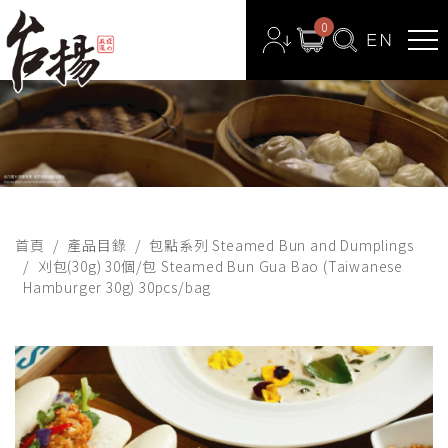
0
首頁
產品目錄
包點系列 Steamed Bun and Dumplings
刈包(30g) 30個/包 Steamed Bun Gua Bao (Taiwanese
Hamburger 30g) 30pcs/bag