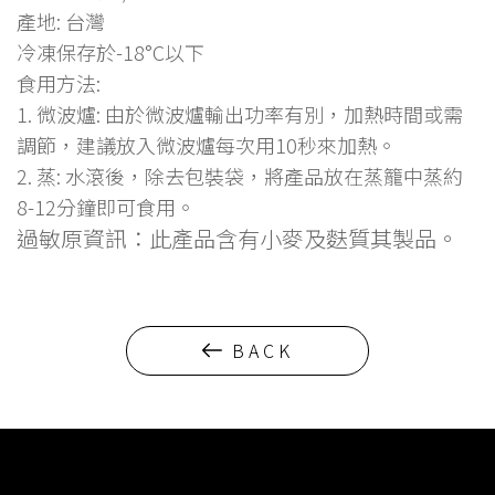
產地: 台灣
冷凍保存於-18°C以下
食用方法:
1. 微波爐: 由於微波爐輸出功率有別，加熱時間或需
調節，建議放入微波爐每次用10秒來加熱。
2. 蒸: 水滾後，除去包裝袋，將產品放在蒸籠中蒸約
8-12分鐘即可食用。
過敏原資訊：此產品含有小麥及麩質其製品。
BACK